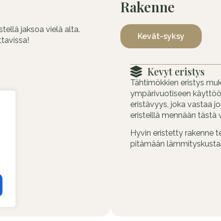
Rakenne
ellä jaksoa vielä alta.
Kevät-syksy
ttavissa!
Kevyt eristys
Tähtimökkien eristys mu
ympärivuotiseen käyttöö
eristävyys, joka vastaa 
eristeillä mennään tästä
Hyvin eristetty rakenne t
pitämään lämmityskustan