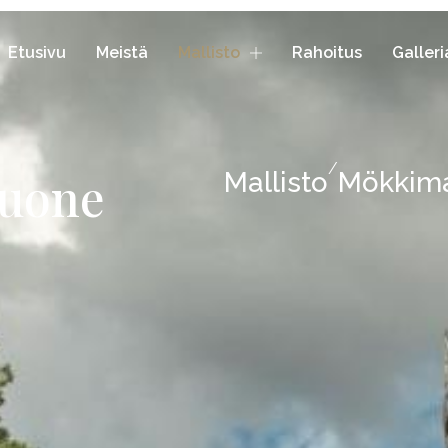
Etusivu
Meistä
Mallisto
Rahoitus
Galleri
/
huone
Mallisto
Mökkima