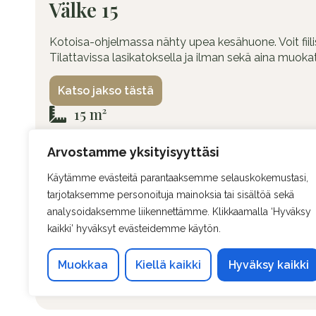
Välke 15
Kotoisa-ohjelmassa nähty upea kesähuone. Voit fiilist
Tilattavissa lasikatoksella ja ilman sekä aina muoka
Katso jakso tästä
15 m²
5000 x 3000 mm
Arvostamme yksityisyyttäsi
Aina muokattavissa
Käytämme evästeitä parantaaksemme selauskokemustasi,
Energiatehokas
tarjotaksemme personoituja mainoksia tai sisältöä sekä
Tehdään sisätiloissa
analysoidaksemme liikennettämme. Klikkaamalla ‘Hyväksy
kaikki’ hyväksyt evästeidemme käytön.
Toimitetaan valmiina
Valitse materiaalit itse
Muokkaa
Kiellä kaikki
Hyväksy kaikki
Maalattu haluamallasi värillä