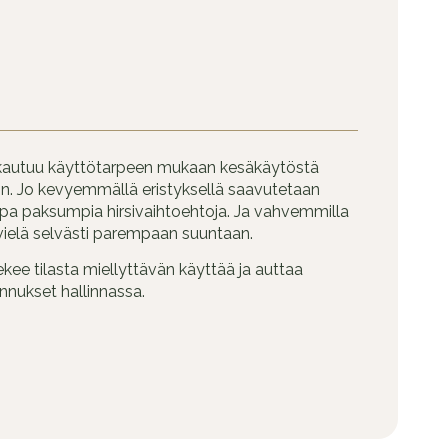
kautuu käyttötarpeen mukaan kesäkäytöstä
n. Jo kevyemmällä eristyksellä saavutetaan
jopa paksumpia hirsivaihtoehtoja. Ja vahvemmilla
 vielä selvästi parempaan suuntaan.
ekee tilasta miellyttävän käyttää ja auttaa
nukset hallinnassa.