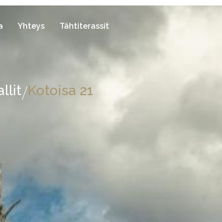
a
Yhteys
Tähtiterassit
/
llit
Kotoisa 21