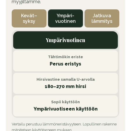
myyjiltämme.
Kevät–
Ympäri-
Jatkuva
syksy
vuotinen
lämmitys
Ympärivuotinen
Tähtimökin eriste
Perus eristys
Hirsivastine samalla U-arvolla
180–270 mm hirsi
Sopii käyttöön
Ympärivuotiseen käyttöön
Vertailu perustuu lämmöneristävyyteen. Lopullinen rakenne
mitoitetaan käyttötarpeen mukaan.