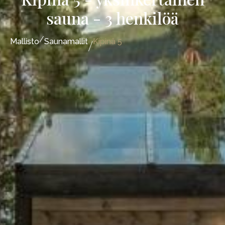
sauna - 3 henkilöä
/
/
Mallisto
Saunamallit
Kipinä 5