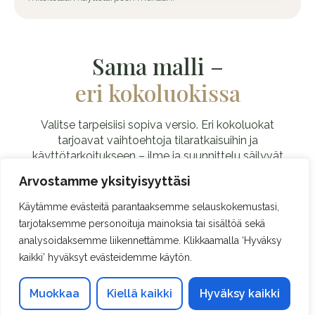
Sama malli –
eri kokoluokissa
Valitse tarpeisiisi sopiva versio. Eri kokoluokat
tarjoavat vaihtoehtoja tilaratkaisuihin ja
käyttötarkoitukseen – ilme ja suunnittelu säilyvät
yhtenäisenä.
Arvostamme yksityisyyttäsi
Käytämme evästeitä parantaaksemme selauskokemustasi,
tarjotaksemme personoituja mainoksia tai sisältöä sekä
analysoidaksemme liikennettämme. Klikkaamalla ‘Hyväksy
KIPINÄ 5
kaikki’ hyväksyt evästeidemme käytön.
Yksinkertainen sauna
Muokkaa
Kiellä kaikki
Hyväksy kaikki