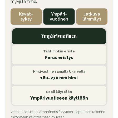
myyjiltämme.
Kevät–
Ympäri-
Jatkuva
syksy
vuotinen
lämmitys
Ympärivuotinen
Tähtimökin eriste
Perus eristys
Hirsivastine samalla U-arvolla
180–270 mm hirsi
Sopii käyttöön
Ympärivuotiseen käyttöön
Vertailu perustuu lämmöneristävyyteen. Lopullinen rakenne
mitoitetaan käyttötarpeen mukaan.