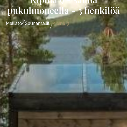
pukuhuoneella - 3 henkilöä
/
/
Mallisto
Saunamallit
Kipinä 9