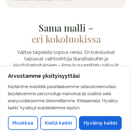
Sama malli –
eri kokoluokissa
Valitse tarpeisiisi sopiva versio. Eri kokoluokat
tarjoavat vaihtoehtoja tilaratkaisuihin ja
käyttötarkoitukseen – ilme ja suunnittelu säilyvät
yhtenäisenä.
Arvostamme yksityisyyttäsi
Käytämme evästeitä parantaaksemme selauskokemustasi,
tarjotaksemme personoituja mainoksia tai sisältöä sekä
analysoidaksemme liikennettämme. Klikkaamalla ‘Hyväksy
KIPINÄ 5
kaikki’ hyväksyt evästeidemme käytön.
Yksinkertainen sauna
Muokkaa
Kiellä kaikki
Hyväksy kaikki