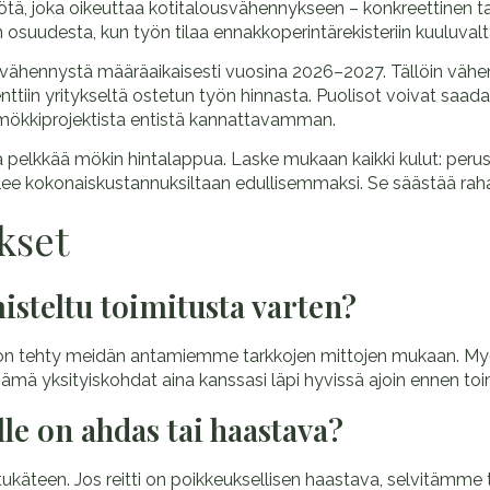
ötä, joka oikeuttaa kotitalousvähennykseen – konkreettinen ta
udesta, kun työn tilaa ennakkoperintärekisteriin kuuluvalta
usvähennystä määräaikaisesti vuosina 2026–2027. Tällöin v
ttiin yritykseltä ostetun työn hinnasta. Puolisot voivat saa
mökkiprojektista entistä kannattavamman.
jota pelkkää mökin hintalappua. Laske mukaan kaikki kulut: per
lee kokonaiskustannuksiltaan edullisemmaksi. Se säästää raha
kset
misteltu toimitusta varten?
ka on tehty meidän antamiemme tarkkojen mittojen mukaan. Myös
ämä yksityiskohdat aina kanssasi läpi hyvissä ajoin ennen toi
ille on ahdas tai haastava?
ukäteen. Jos reitti on poikkeuksellisen haastava, selvitämme ta