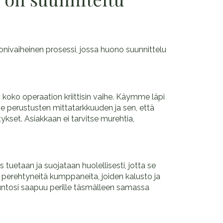
monivaiheinen prosessi, jossa huono suunnittelu
 koko operaation kriittisin vaihe. Käymme läpi
me perustusten mittatarkkuuden ja sen, että
ätykset. Asiakkaan ei tarvitse murehtia,
uetaan ja suojataan huolellisesti, jotta se
n perehtyneitä kumppaneita, joiden kalusto ja
suntosi saapuu perille täsmälleen samassa