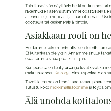
Toimituspäivän näyttävin hetki on, kun nosturi 
rakennuksen asennustiimimme opastuksella ennal
asennus sujuu nopeasti ja saumattomasti. Usein
odottelua tai keskeneräisiä pintoja.
Asiakkaan rooli on h
Hoidamme koko monimutkaisen toimitusprosessin
Et kuitenkaan ole yksin. Annamme sinulle tark
opastamme sinua prosessin ajan.
Kun perusta on tehty oikein ja luvat ovat kun
makuuhuoneen
Kajo 29
, toimitusperiaate on sa
Tavoitteemme on tehdä laadukkaan piharakennuk
Tutustu koko
mökkimallistoomme
ja löydä oma
Älä unohda kotitalou