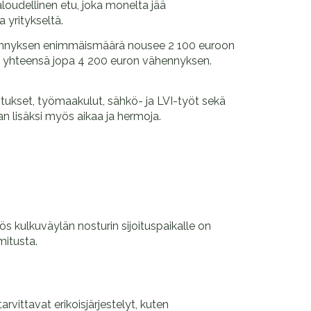
loudellinen etu, joka monelta jää
 yritykseltä.
ähennyksen enimmäismäärä nousee 2 100 euroon
da yhteensä jopa 4 200 euron vähennyksen.
ustukset, työmaakulut, sähkö- ja LVI-työt sekä
n lisäksi myös aikaa ja hermoja.
 kulkuväylän nosturin sijoituspaikalle on
mitusta.
rvittavat erikoisjärjestelyt, kuten