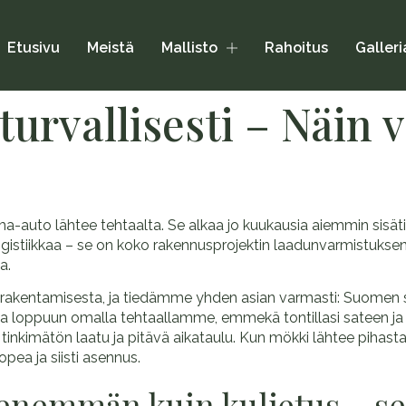
Etusivu
Meistä
Mallisto
Rahoitus
Galleri
turvallisesti – Näi
ma-auto lähtee tehtaalta. Se alkaa jo kuukausia aiemmin sisätil
 logistiikkaa – se on koko rakennusprojektin laadunvarmistuksen
a.
 rakentamisesta, ja tiedämme yhden asian varmasti: Suomen s
a loppuun omalla tehtaallamme, emmekä tontillasi sateen ja t
nkimätön laatu ja pitävä aikataulu. Kun mökki lähtee pihast
pea ja siisti asennus.
enemmän kuin kuljetus – se