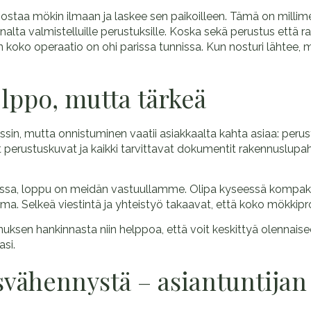
nostaa mökin ilmaan ja laskee sen paikoilleen. Tämä on millime
ta valmistelluille perustuksille. Koska sekä perustus että r
 koko operaatio on ohi parissa tunnissa. Kun nosturi lähtee,
elppo, mutta tärkeä
, mutta onnistuminen vaatii asiakkaalta kahta asiaa: perus
at perustuskuvat ja kaikki tarvittavat dokumentit rakennusl
nossa, loppu on meidän vastuullamme. Olipa kyseessä kompak
ma. Selkeä viestintä ja yhteistyö takaavat, että koko mökkiproj
sen hankinnasta niin helppoa, että voit keskittyä olennaise
si.
svähennystä – asiantuntijan