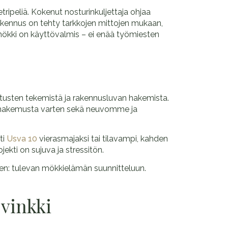
tripeliä. Kokenut nosturinkuljettaja ohjaa
akennus on tehty tarkkojen mittojen mukaan,
 mökki on käyttövalmis – ei enää työmiesten
tusten tekemistä ja rakennusluvan hakemista.
upahakemusta varten sekä neuvomme ja
ti
Usva 10
vierasmajaksi tai tilavampi, kahden
ekti on sujuva ja stressitön.
en: tulevan mökkielämän suunnitteluun.
 vinkki