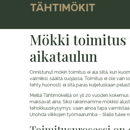
Mökki toimitus 
aikataulun
Onnistunut mökin toimitus ei ala siitä, kun kuor
valmiiksi, säältä suojassa. Toimitus ei ole vain
tehty huonosti, ei sitä paras kuljetuskaan pelast
Meillä Tähtimökeillä on yli 20 vuoden kokemus
maksavat aina. Siksi rakennamme mökkisi alust
tehokkuuskysymys, vaan ainoa tapa varmistaa ti
Unohda viikkojen työmaarumba – tilalle tulee no
Toimitusprosessi on 