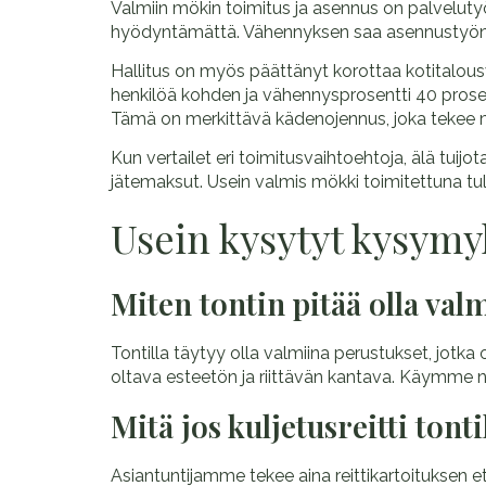
Valmiin mökin toimitus ja asennus on palveluty
hyödyntämättä. Vähennyksen saa asennustyön osu
Hallitus on myös päättänyt korottaa kotitalo
henkilöä kohden ja vähennysprosentti 40 prosen
Tämä on merkittävä kädenojennus, joka tekee 
Kun vertailet eri toimitusvaihtoehtoja, älä tui
jätemaksut. Usein valmis mökki toimitettuna tu
Usein kysytyt kysymy
Miten tontin pitää olla val
Tontilla täytyy olla valmiina perustukset, jot
oltava esteetön ja riittävän kantava. Käymme n
Mitä jos kuljetusreitti tont
Asiantuntijamme tekee aina reittikartoituksen et