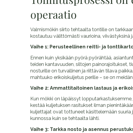
operaatio
Valmismökin siirto tehtaalta tontille on tarkkaa
kostautuu välittömästi vaurioina, viivästyksinä 
Vaihe 1: Perusteellinen reitti- ja tonttikart
Ennen kuin yksikään pyörä pyörähtää, asiantunti
teiden kantavuuden, siltojen painorajoitukset, 
nosturille on turvallinen ja riittävän tilava paik
mahtuuko erikoiskuljetus perille – se on meid
Vaihe 2: Ammattitaitoinen lastaus ja erikoi
Kun mökki on läpäissyt lopputarkastuksemme, se 
kestää kuljetuksen rasitukset ilman pienintäkään
kuljettajat ovat tottuneet käsittelemään suuri
kunnossa kuin se tehtaalta lähti.
Vaihe 3: Tarkka nosto ja asennus perustuks