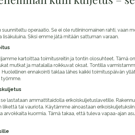
n suunniteltu operaatio. Se ei ole rutiininomainen rahti, vaan 
ja lisäkuluina. Siksi emme jätä mitään sattuman varaan.
oitus
jamme kartoittaa toimitusreitin ja tontin olosuhteet. Tämä on
tiukat mutkat ja matalalla roikkuvat oksat. Tontilla varmistam
ka. Huolellinen ennakointi taklaa lähes kaikki toimituspäivän yll
än työmme.
skuljetus
lastataan ammattitaidolla erikoiskuljetuslavetille. Rakennus t
 liikettä tai vauriota. Käytämme ainoastaan erikoiskuljetuksii
a ja arvokkaita kuormia. Tämä takaa, että tuleva vapaa-ajan a
ille