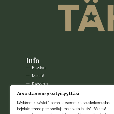
Info
Etusivu
Meistä
Rahoitus
Galleria
Arvostamme yksityisyyttäsi
Usein kysyttyä
Käytämme evästeitä parantaaksemme selauskokemustasi,
Blogi
tarjotaksemme personoituja mainoksia tai sisältöä sekä