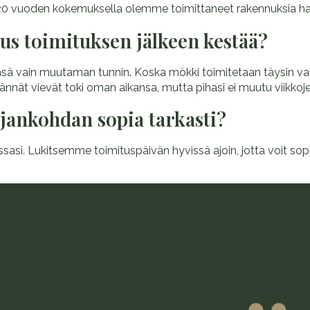
li 20 vuoden kokemuksella olemme toimittaneet rakennuksia hank
s toimituksen jälkeen kestää?
nsä vain muutaman tunnin. Koska mökki toimitetaan täysin valm
tännät vievät toki oman aikansa, mutta pihasi ei muutu viikko
jankohdan sopia tarkasti?
sasi. Lukitsemme toimituspäivän hyvissä ajoin, jotta voit sopi