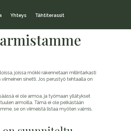
a
Yhteys
Tähtiterassit
n varmistamme
oissa, joissa mökki rakennetaan millintarkasti
 viimeinen sinetti. Jos perustyö tehtaalla on
äässä ei ole armoa, ja työmaan yllätykset
uulen armoilla. Tämä ei ole pelkästään
amme, se on viimeistä listaa myöten valmis.
 on suunniteltu