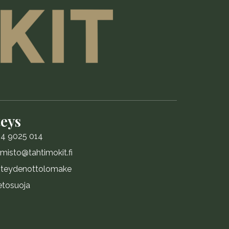
eys
4 9025 014
imisto@tahtimokit.fi
teydenottolomake
etosuoja